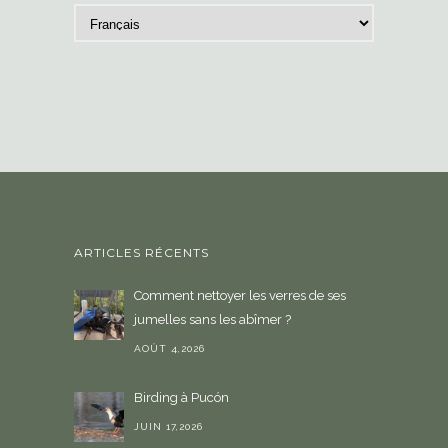
C
h
o
i
s
i
r
u
n
e
ARTICLES RÉCENTS
l
a
Comment nettoyer les verres de ses
n
jumelles sans les abîmer ?
g
u
AOÛT 4,2026
e
Birding à Pucón
JUIN 17,2026