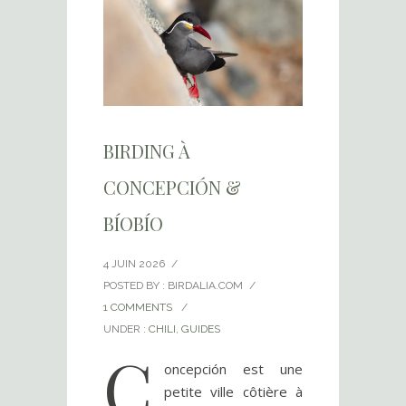
BIRDING À
CONCEPCIÓN &
BÍOBÍO
4 JUIN 2026
/
POSTED BY : BIRDALIA.COM
/
1 COMMENTS
/
UNDER :
CHILI
,
GUIDES
C
oncepción est une
petite ville côtière à