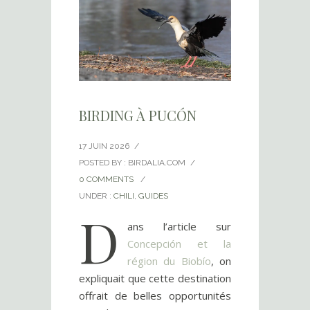
BIRDING À PUCÓN
17 JUIN 2026
/
POSTED BY : BIRDALIA.COM
/
0 COMMENTS
/
UNDER :
CHILI
,
GUIDES
D
ans l’article sur
Concepción
et la
région du Biobío
, on
expliquait que cette destination
offrait de belles opportunités