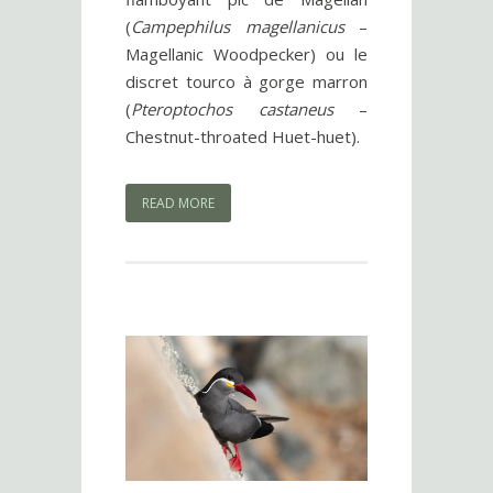
(
Campephilus magellanicus
–
Magellanic Woodpecker) ou le
discret tourco à gorge marron
(
Pteroptochos castaneus
–
Chestnut-throated Huet-huet).
READ MORE