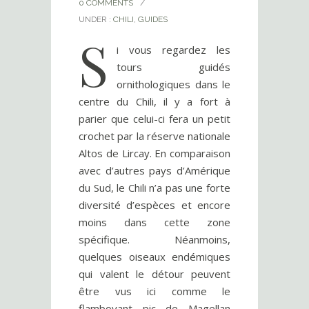
0 COMMENTS
/
UNDER :
CHILI
,
GUIDES
S
i vous regardez les
tours guidés
ornithologiques dans le
centre du Chili, il y a fort à
parier que celui-ci fera un petit
crochet par la réserve nationale
Altos de Lircay. En comparaison
avec d’autres pays d’Amérique
du Sud, le Chili n’a pas une forte
diversité d’espèces et encore
moins dans cette zone
spécifique. Néanmoins,
quelques oiseaux endémiques
qui valent le détour peuvent
être vus ici comme le
flamboyant pic de Magellan