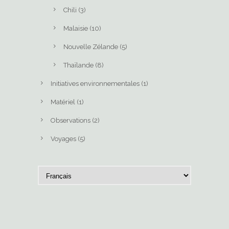
Chili
(3)
Malaisie
(10)
Nouvelle Zélande
(5)
Thaïlande
(8)
Initiatives environnementales
(1)
Matériel
(1)
Observations
(2)
Voyages
(5)
C
h
o
i
s