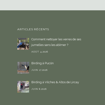
i
r
u
n
e
ARTICLES RÉCENTS
l
a
Comment nettoyer les verres de ses
n
jumelles sans les abîmer ?
g
u
AOÛT 4,2026
e
Birding à Pucón
JUIN 17,2026
Birding à Vilches & Altos de Lircay
JUIN 8,2026