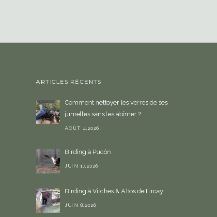
i
s
i
r
u
n
e
ARTICLES RÉCENTS
l
a
Comment nettoyer les verres de ses
n
jumelles sans les abîmer ?
g
u
AOÛT 4,2026
e
Birding à Pucón
JUIN 17,2026
Birding à Vilches & Altos de Lircay
JUIN 8,2026