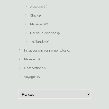
Australie
(3)
Chili
(3)
Malaisie
(10)
Nouvelle Zélande
(5)
Thaïlande
(8)
Initiatives environnementales
(1)
Matériel
(1)
Observations
(2)
Voyages
(5)
C
h
o