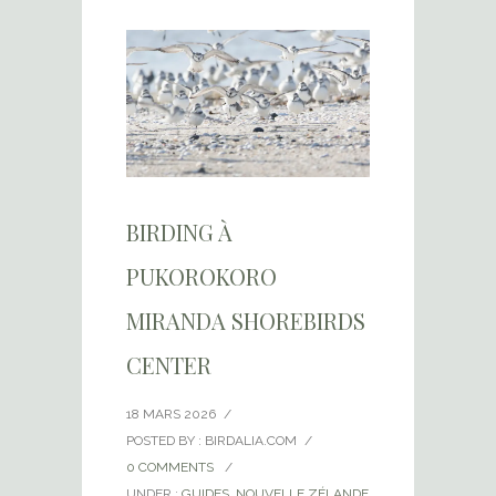
BIRDING À
PUKOROKORO
MIRANDA SHOREBIRDS
CENTER
18 MARS 2026
/
POSTED BY : BIRDALIA.COM
/
0 COMMENTS
/
UNDER :
GUIDES
,
NOUVELLE ZÉLANDE