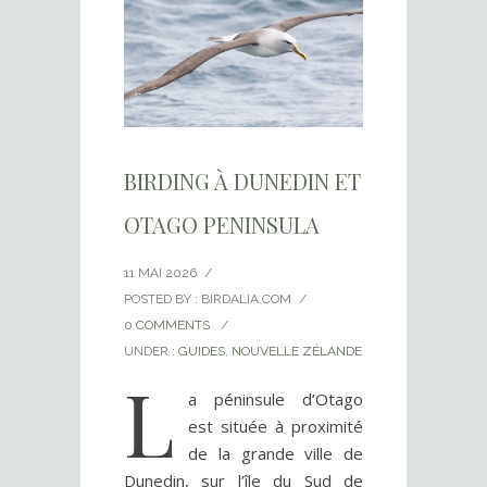
BIRDING À DUNEDIN ET
OTAGO PENINSULA
11 MAI 2026
/
POSTED BY : BIRDALIA.COM
/
0 COMMENTS
/
UNDER :
GUIDES
,
NOUVELLE ZÉLANDE
L
a péninsule d’Otago
est située à proximité
de la grande ville de
Dunedin, sur l’île du Sud de