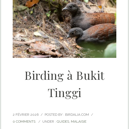
Birding à Bukit
Tinggi
2 FÉVRIER 2026
/
POSTED BY : BIRDALIA.COM
/
0 COMMENTS
/
UNDER :
GUIDES
,
MALAISIE