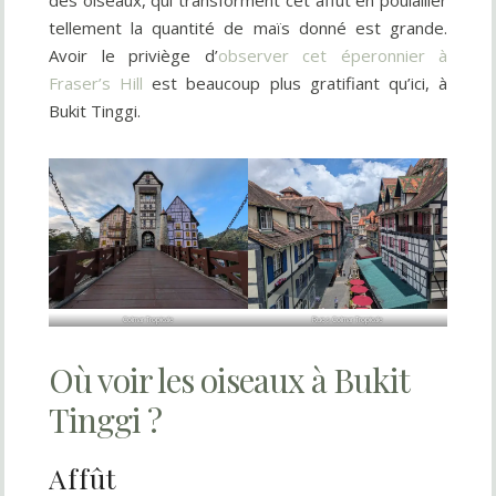
des oiseaux, qui transforment cet affût en poulailler
tellement la quantité de maïs donné est grande.
Avoir le priviège d’
observer cet éperonnier à
Fraser’s Hill
est beaucoup plus gratifiant qu’ici, à
Bukit Tinggi.
Colmar Tropicale
Rues Colmar Tropicale
Où voir les oiseaux à Bukit
Tinggi ?
Affût