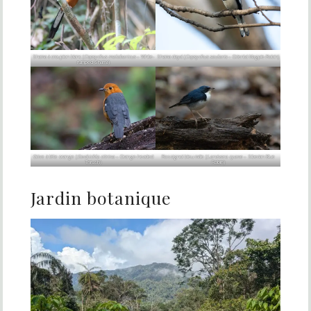
Shama à croupion blanc (
Copsychus malabaricus
– White-
Shama dayal (
Copsychus saularis
– Oriental Magpie-Robin)
rumped Shama)
Grive à tête orange (
Geokichla citrina
– Orange-headed
Rossignol bleu mâle (
Larvivora cyane
– Siberian Blue
Thrush)
Robin)
Jardin botanique