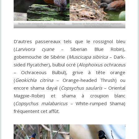
Rouloul ocellé (
Caloperdix oculeus
– Ferruginous
Eperonnier de Rothschild (
Polyplectron inopinatum
–
Partridge)
Mountain Peacock-Pheasant)
D’autres passereaux tels que le rossignol bleu
(
Larvivora cyane
– Siberian Blue Robin),
gobemouche de Sibérie (
Muscicapa sibirica
– Dark-
sided Flycatcher), bulbul ocré (
Alophoixus ochraceus
– Ochraceous Bulbul), grive à tête orange
(
Geokichla citrina
– Orange-headed Thrush) ou
encore shama dayal (
Copsychus saularis
– Oriental
Magpie-Robin) et shama à croupion blanc
(
Copsychus malabaricus
– White-rumped Shama)
fréquentent cet affût.