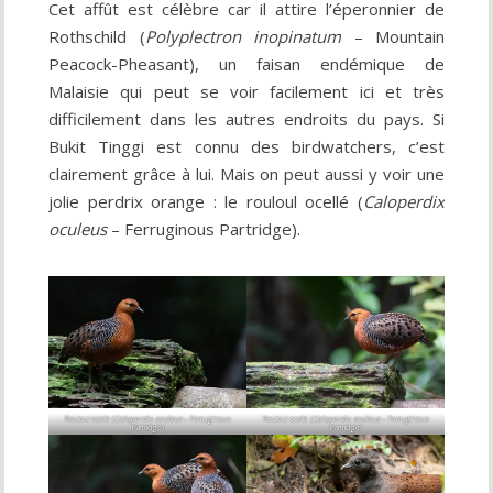
Cet affût est célèbre car il attire l’éperonnier de
Rothschild (
Polyplectron inopinatum
– Mountain
Peacock-Pheasant), un faisan endémique de
Malaisie qui peut se voir facilement ici et très
difficilement dans les autres endroits du pays. Si
Bukit Tinggi est connu des birdwatchers, c’est
clairement grâce à lui. Mais on peut aussi y voir une
jolie perdrix orange : le rouloul ocellé (
Caloperdix
oculeus
– Ferruginous Partridge).
Rouloul ocellé (
Caloperdix oculeus
– Ferruginous
Rouloul ocellé (
Caloperdix oculeus
– Ferruginous
Partridge)
Partridge)