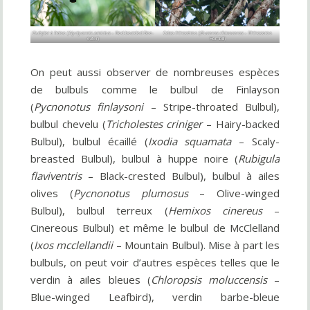
Guêpier à fraise (
Nyctyornis amictus
– Red-bearded Bee-
Calao rhinocéros (
Buceros rhinoceros
– Rhinoceros
eater)
Hornbill)
On peut aussi observer de nombreuses espèces
de bulbuls comme le bulbul de Finlayson
(
Pycnonotus finlaysoni
– Stripe-throated Bulbul),
bulbul chevelu (
Tricholestes criniger
– Hairy-backed
Bulbul), bulbul écaillé (
Ixodia squamata
– Scaly-
breasted Bulbul), bulbul à huppe noire (
Rubigula
flaviventris
– Black-crested Bulbul), bulbul à ailes
olives (
Pycnonotus plumosus
– Olive-winged
Bulbul), bulbul terreux (
Hemixos cinereus
–
Cinereous Bulbul) et même le bulbul de McClelland
(
Ixos mcclellandii
– Mountain Bulbul). Mise à part les
bulbuls, on peut voir d’autres espèces telles que le
verdin à ailes bleues (
Chloropsis moluccensis
–
Blue-winged Leafbird), verdin barbe-bleue