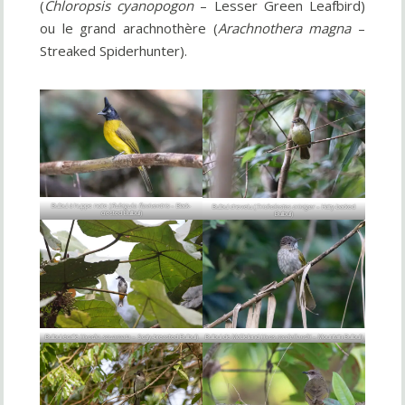
(
Chloropsis cyanopogon
– Lesser Green Leafbird)
ou le grand arachnothère (
Arachnothera magna
–
Streaked Spiderhunter).
Bulbul à huppe noire (
Rubigula flaviventris
– Black-
Bulbul chevelu (
Tricholestes criniger
– Hairy-backed
crested Bulbul)
Bulbul)
Bulbul écaillé (
Ixodia squamata
– Scaly-breasted Bulbul)
Bulbul de McClelland (
Ixos mcclellandii
– Mountain Bulbul)