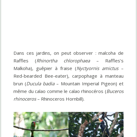
Dans ces jardins, on peut observer : malcoha de
Raffles (
Rhinortha chlorophaea
– Raffles’s
Malkoha), guêpier à fraise (
Nyctyornis amictus
–
Red-bearded Bee-eater), carpophage à manteau
brun (
Ducula badia
– Mountain Imperial Pigeon) et
même du calao comme le calao rhinocéros (
Buceros
rhinoceros
– Rhinoceros Hornbill).