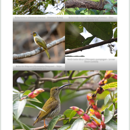
Bulbul terreux (
Hemixos cinereus
– Cinereous Bulbul)
Bulbul à ailes olives (
Pycnonotus plumosus
– Olive-
winged Bulbul)
Verdin barbe-bleue (
Chloropsis cyanopogon
– Lesser
Green Leafbird)
Bulbul de Finlayson (
Pycnonotus finlaysoni
– Stripe-
throated Bulbul)