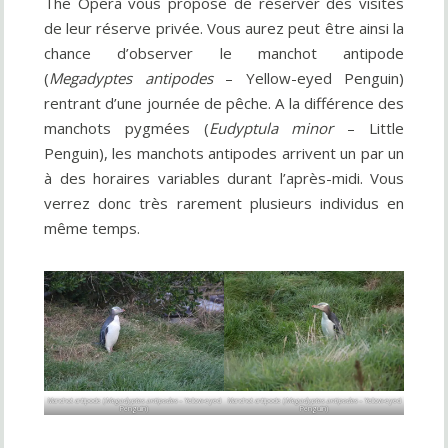
The Opera vous propose de réserver des visites
de leur réserve privée. Vous aurez peut être ainsi la
chance d’observer le manchot antipode
(
Megadyptes antipodes
– Yellow-eyed Penguin)
rentrant d’une journée de pêche. A la différence des
manchots pygmées (
Eudyptula minor
– Little
Penguin), les manchots antipodes arrivent un par un
à des horaires variables durant l’après-midi. Vous
verrez donc très rarement plusieurs individus en
même temps.
Manchot antipode (
Megadyptes antipodes
– Yellow-eyed
Manchot antipode (
Megadyptes antipodes
– Yellow-eyed
Penguin)
Penguin)