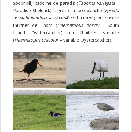
Spoonbill), tadorne de paradis (
Tadorna variegata
–
Paradise Shelduck), aigrette à face blanche (
Egretta
novaehollandiae
– White-faced Heron) ou encore
l’huîtrier de Finsch (
Haematopus finschi
– South
Island Oystercatcher) ou l’huîtrier variable
(
Haematopus unicolor
– Variable Oystercatcher).
Huîtrier variable (
Haematopus unicolor
– Variable
Spatule royale (
Platalea regia
– Royal Spoonbill)
Oystercatcher)