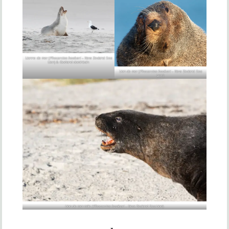
Lionne de mer (
Phocarctos hookeri
– New Zealand Sea
Lion) & Goéland dominicain
Lion de mer (
Phocarctos hookeri
– New Zealand Sea
Lion)
Lion de mer mâle (
Phocarctos hookeri
– New Zealand Sea Lion)