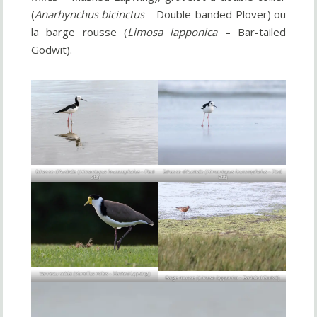
(
Anarhynchus bicinctus
– Double-banded Plover) ou
la barge rousse (
Limosa lapponica
– Bar-tailed
Godwit).
Echasse d’Australie (
Himantopus leucocephalus
– Pied
Echasse d’Australie (
Himantopus leucocephalus
– Pied
Stilt)
Stilt)
Vanneau soldat (
Vanellus miles
– Masked Lapwing)
Barge rousse (
Limosa lapponica
– Bar-tailed Godwit)