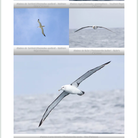
Albatros de Sanford (
Diomedea sanfordi
– Northern
Albatros royal (
Diomedea epomophora
– Southern Royal
Royal Albatross)
Albatross)
Albatros de Sanford (
Diomedea sanfordi
– Northern
Albatros de Buller (
Thalassarche bulleri
– Buller’s
Royal Albatross)
Albatross)
Albatros à cape blanche (
Thalassarche cauta
– Shy Albatross)