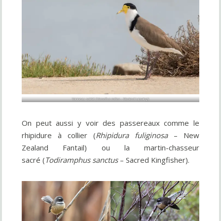
Vanneau soldat (
Vanellus miles
– Masked Lapwing)
On peut aussi y voir des passereaux comme le
rhipidure à collier (
Rhipidura fuliginosa
– New
Zealand Fantail) ou la martin-chasseur
sacré (
Todiramphus sanctus
– Sacred Kingfisher).