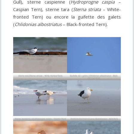
Gull), sterne caspienne (
Hydroprogne caspia
–
Caspian Tern), sterne tara (
Sterna striata
– White-
fronted Tern) ou encore la guifette des galets
(
Chlidonias albostriatus
– Black-fronted Tern).
Sterne tara (
Sterna striata
– White-fronted Tern)
Guifette des galets (
Chlidonias albostriatus
– Black-
fronted Tern)
Sterne caspienne (
Hydroprogne caspia
– Caspian Tern)
Goéland dominicain (
Larus dominicanus
– Kelp Gull)