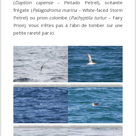
(
Daption capense
– Pintado Petrel), océanite
frégate (
Pelagodroma marina
– White-faced Storm
Petrel) ou prion colombe (
Pachyptila turtur
– Fairy
Prion). Vous n’êtes pas à l’abri de tomber sur une
petite rareté par ici.
Puffin fuligineux (
Ardenna grisea
– Sooty Shearwater)
Puffin volage (
Puffinus gavia
– Fluttering Shearwater)
Prion colombes (
Pachyptila turtur
– Fairy Prion)
Puffin volage (
Puffinus gavia
– Fluttering Shearwater)