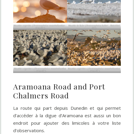
Mouettes argentée (
Chroicocephalus novaehollandiae
–
Mouette de Buller (
Chroicocephalus bulleri
– Black-billed
Silver Gull)
Gull)
Mouettes argentées (
Chroicocephalus novaehollandiae
Mouettes argentées (
Chroicocephalus novaehollandiae
– Silver Gull)
– Silver Gull)
Aramoana Road and Port
Chalmers Road
La route qui part depuis Dunedin et qui permet
d’accéder à la digue d’Aramoana est aussi un bon
endroit pour ajouter des limicoles à votre liste
d’observations.