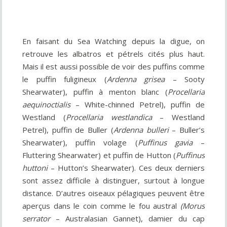
En faisant du Sea Watching depuis la digue, on
retrouve les albatros et pétrels cités plus haut.
Mais il est aussi possible de voir des puffins comme
le puffin fuligineux (
Ardenna grisea
– Sooty
Shearwater), puffin à menton blanc (
Procellaria
aequinoctialis
– White-chinned Petrel), puffin de
Westland (
Procellaria westlandica
– Westland
Petrel), puffin de Buller (
Ardenna bulleri
– Buller’s
Shearwater), puffin volage (
Puffinus gavia
–
Fluttering Shearwater) et puffin de Hutton (
Puffinus
huttoni
– Hutton’s Shearwater). Ces deux derniers
sont assez difficile à distinguer, surtout à longue
distance. D’autres oiseaux pélagiques peuvent être
aperçus dans le coin comme le fou austral
(Morus
serrator
– Australasian Gannet), damier du cap