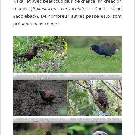
Kaka) et avec beaucoup plus de chance, un créadion
rounoir (
Philesturnus carunculatus
– South Island
Saddleback). De nombreux autres passereaux sont
présents dans ce parc.
Créadion de Lesson (
Philesturnus rufusater
– North
Talève takahé (
Porphyrio hochstetteri
– South Island
Island Saddleback)
Takahe)
Créadion de Lesson (
Philesturnus rufusater
– North
Nestor superbe (
Nestor meridionalis
– New Zealand
Island Saddleback)
Kaka)