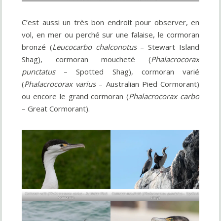
C’est aussi un très bon endroit pour observer, en
vol, en mer ou perché sur une falaise, le cormoran
bronzé (
Leucocarbo chalconotus
– Stewart Island
Shag), cormoran moucheté (
Phalacrocorax
punctatus
– Spotted Shag), cormoran varié
(
Phalacrocorax varius
– Australian Pied Cormorant)
ou encore le grand cormoran (
Phalacrocorax carbo
– Great Cormorant).
Cormoran varié (
Phalacrocorax varius
– Australian Pied
Cormoran moucheté (
Phalacrocorax punctatus
– Spotted
Cormorant)
Shag)