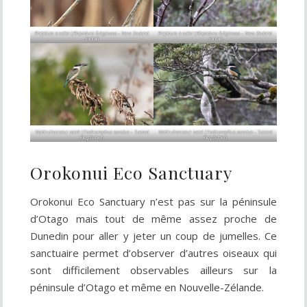
Rhipidure à collier (
Rhipidura fuliginosa
– New Zealand
Rhipidure à collier (
Rhipidura fuliginosa
– New Zealand
Fantail)
Fantail)
Martin-chasseur sacré (
Todiramphus sanctus
– Sacred
Martin-chasseur sacré (
Todiramphus sanctus
– Sacred
Kingfisher)
Kingfisher)
Orokonui Eco Sanctuary
Orokonui Eco Sanctuary n’est pas sur la péninsule
d’Otago mais tout de même assez proche de
Dunedin pour aller y jeter un coup de jumelles. Ce
sanctuaire permet d’observer d’autres oiseaux qui
sont difficilement observables ailleurs sur la
péninsule d’Otago et même en Nouvelle-Zélande.