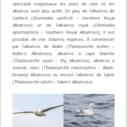
spectacle majestueux les jours de vent où les
albatros sont plus actifs. En plus de l’albatros de
Sanford (
Diomedea sanfordi
– Northern Royal
Albatross) et de l’albatros royal (
Diomedea
epomophora
– Southern Royal Albatross), il est
possible de voir d’autres espèces. À commencer
par l’albatros de Buller (
Thalassarche bulleri
–
Buller’s Albatross), albatros à cape blanche
(
Thalassarche cauta
– Shy Albatross), albatros à
sourcils noirs (
Thalassarche melanophris
– Black-
browed Albatross) ou encore l’albatros de Salvin
(
Thalassarche salvini
– Salvin’s Albatross).