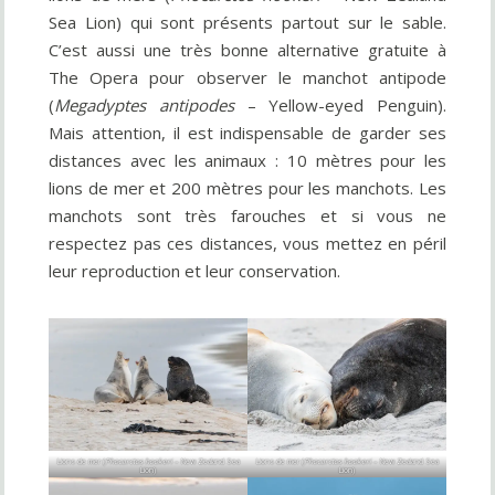
Sea Lion) qui sont présents partout sur le sable.
C’est aussi une très bonne alternative gratuite à
The Opera pour observer le manchot antipode
(
Megadyptes antipodes
– Yellow-eyed Penguin).
Mais attention, il est indispensable de garder ses
distances avec les animaux : 10 mètres pour les
lions de mer et 200 mètres pour les manchots. Les
manchots sont très farouches et si vous ne
respectez pas ces distances, vous mettez en péril
leur reproduction et leur conservation.
Lions de mer (
Phocarctos hookeri
– New Zealand Sea
Lions de mer (
Phocarctos hookeri
– New Zealand Sea
Lion)
Lion)