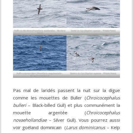
Puffin du Westland (
Procellaria westlandica
– Westland
Damier du Cap (
Daption capense
– Pintado Petrel)
Petrel)
Puffin à menton blanc (
Procellaria aequinoctialis
–
Damiers du Cap (
Daption capense
– Pintado Petrel)
White-chinned Petrel)
Pas mal de laridés passent la nuit sur la digue
comme les mouettes de Buller (
Chroicocephalus
bulleri
– Black-billed Gull) et plus communément la
mouette argentée (
Chroicocephalus
novaehollandiae
– Silver Gull). Vous pourrez aussi
voir goéland dominicain (
Larus dominicanus
– Kelp