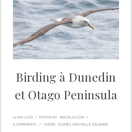
Birding à Dunedin
et Otago Peninsula
11 MAI 2026
/
POSTED BY : BIRDALIA.COM
/
0 COMMENTS
/
UNDER :
GUIDES
,
NOUVELLE ZÉLANDE