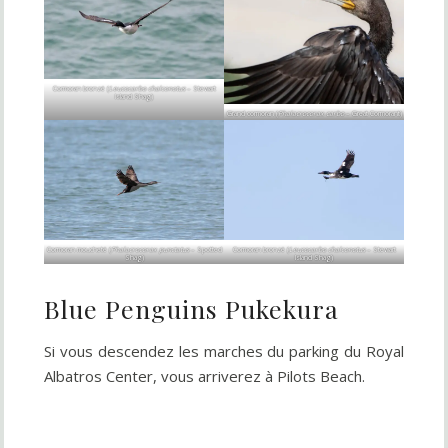
Cormoran bronzé (
Leucocarbo chalconotus
– Stewart
Island Shag)
Grand cormoran (
Phalacrocorax carbo
– Great Cormorant)
Cormoran moucheté (
Phalacrocorax punctatus
– Spotted
Cormoran bronzé (
Leucocarbo chalconotus
– Stewart
Shag)
Island Shag)
Blue Penguins Pukekura
Si vous descendez les marches du parking du Royal
Albatros Center, vous arriverez à Pilots Beach.