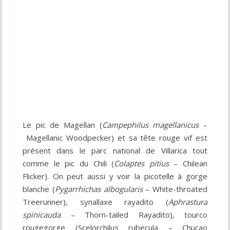
Le pic de Magellan (
Campephilus magellanicus
–
Magellanic Woodpecker) et sa tête rouge vif est
présent dans le parc national de Villarica tout
comme le pic du Chili (
Colaptes pitius
– Chilean
Flicker). On peut aussi y voir la picotelle à gorge
blanche (
Pygarrhichas albogularis
– White-throated
Treerunner), synallaxe rayadito (
Aphrastura
spinicauda
– Thorn-tailed Rayadito), tourco
rougegorge (Scelorchilus rubecula – Chucao