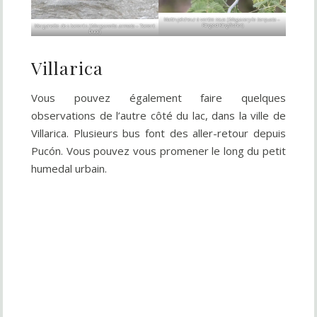
Martin-pêcheur à ventre roux (
Megaceryle torquata
–
Ringed Kingfisher)
Merganette des torrents (
Merganetta armata
– Torrent
Duck)
Villarica
Vous pouvez également faire quelques
observations de l’autre côté du lac, dans la ville de
Villarica. Plusieurs bus font des aller-retour depuis
Pucón. Vous pouvez vous promener le long du petit
humedal urbain.