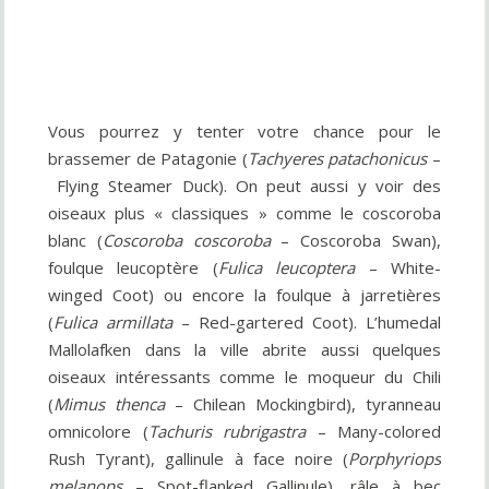
Vous pourrez y tenter votre chance pour le
brassemer de Patagonie (
Tachyeres patachonicus
–
Flying Steamer Duck). On peut aussi y voir des
oiseaux plus « classiques » comme le coscoroba
blanc (
Coscoroba coscoroba
– Coscoroba Swan),
foulque leucoptère (
Fulica leucoptera
– White-
winged Coot) ou encore la foulque à jarretières
(
Fulica armillata
– Red-gartered Coot). L’humedal
Mallolafken dans la ville abrite aussi quelques
oiseaux intéressants comme le moqueur du Chili
(
Mimus thenca
– Chilean Mockingbird), tyranneau
omnicolore (
Tachuris rubrigastra
– Many-colored
Rush Tyrant), gallinule à face noire (
Porphyriops
melanops
– Spot-flanked Gallinule), râle à bec