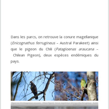
Dans les parcs, on retrouve la conure magellanique
(
Enicognathus ferrugineus
– Austral Parakeet) ainsi
que le pigeon du Chili (
Patagioenas araucana
–
Chilean Pigeon), deux espèces endémiques du
pays.
Pigeon du Chili (
Patagioenas araucana
– Chilean Pigeon)
Conure magellanique (
Enicognathus ferrugineus
– Austral
Parakeet)