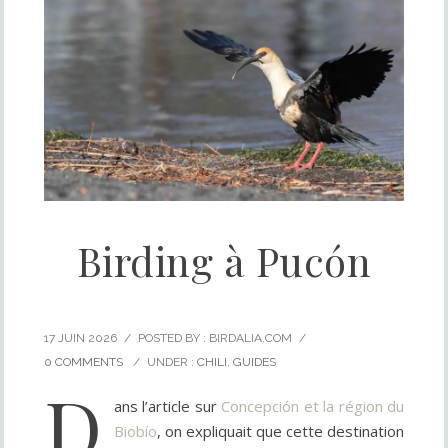
Birding à Pucón
17 JUIN 2026
/
POSTED BY : BIRDALIA.COM
/
0 COMMENTS
/
UNDER :
CHILI
,
GUIDES
D
ans l’article sur
Concepción
et la région du
Biobío
, on expliquait que cette destination