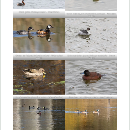
Grand grèbe (
Podiceps major
– Great Grebe)
Grèbe à bec bigarré (
Podilymbus podiceps
– Pied-billed
Grebe)
Grèbes de Rolland (
Rollandia rolland
– White-tufted
Grèbe aux belles joues (
Podiceps occipitalis
– Silvery
Grebe)
Grebe)
Sarcelle tachetée (
Anas flavirostris
– Yellow-billed Teal)
Erismature ornée (
Oxyura vittata
– Lake Duck) male