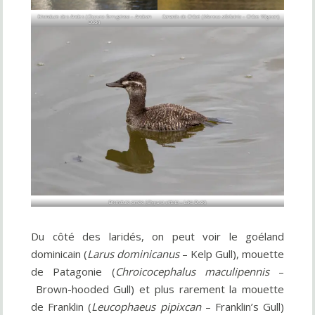
Erismature des Andes (
Oxyura ferruginea
– Andean
Canards de Chiloé (
Mareca sibilatrix
– Chiloe Wigeon)
Duck)
Erismature ornée (
Oxyura vittata
– Lake Duck)
Du côté des laridés, on peut voir le goéland
dominicain (
Larus dominicanus
– Kelp Gull), mouette
de Patagonie (
Chroicocephalus maculipennis
–
Brown-hooded Gull) et plus rarement la mouette
de Franklin (
Leucophaeus pipixcan
– Franklin’s Gull)