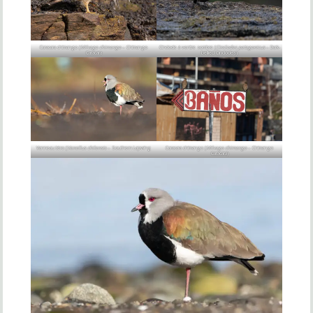
Caracara chimango (
Milvago chimango
– Chimango
Cinclode à ventre sombre (
Cinclodes patagonicus
– Dark-
Caracara
bellied Cinclodes)
Vanneau téro (
Vanellus chilensis
– Southern Lapwing
Caracara chimango (
Milvago chimango
– Chimango
Caracara)