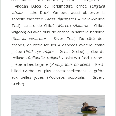
Andean Duck) ou l’érismature ornée (
Oxyura
vittata
– Lake Duck). On peut aussi observer la
sarcelle tachetée (
Anas flavirostris
– Yellow-billed
Teal), canard de Chiloé (
Mareca sibilatrix
– Chiloe
Wigeon) ou avec plus de chance la sarcelle bariolée
(
Spatula versicolor
– Silver Teal). Du côté des
grèbes, on retrouve les 4 espèces avec le grand
grèbe (
Podiceps major
– Great Grebe), grèbe de
Rolland (
Rollandia rolland
– White-tufted Grebe),
grèbe à bec bigarré (
Podilymbus podiceps
– Pied-
billed Grebe) et plus occasionnellement le grèbe
aux belles joues (Podiceps occipitalis – Silvery
Grebe).