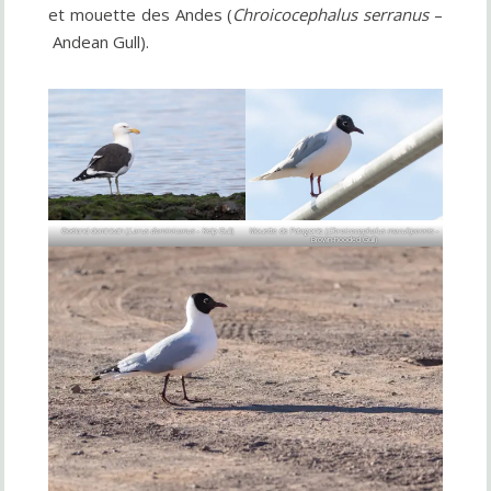
et mouette des Andes (
Chroicocephalus serranus
–
Andean Gull).
Goéland dominicain (
Larus dominicanus
– Kelp Gull)
Mouette de Patagonie (
Chroicocephalus maculipennis
–
Brown-hooded Gull)