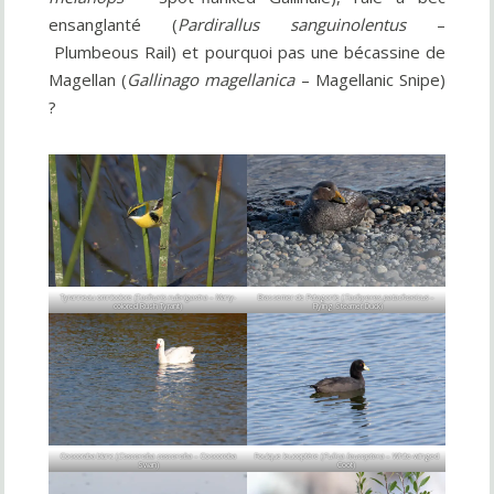
ensanglanté (
Pardirallus sanguinolentus
–
Plumbeous Rail) et pourquoi pas une bécassine de
Magellan (
Gallinago magellanica
– Magellanic Snipe)
?
Tyranneau omnicolore (T
achuris rubrigastra
– Many-
Brassemer de Patagonie (
Tachyeres patachonicus
–
colored Rush Tyrant)
Flying Steamer Duck)
Coscoraba blanc (
Coscoroba coscoroba
– Coscoroba
Foulque leucoptère (
Fulica leucoptera
– White-winged
Swan)
Coot)