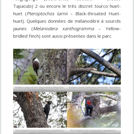
Tapaculo) 2 ou encore le très discret tourco huet-
huet (
Pteroptochos tarnii
– Black-throated Huet-
huet). Quelques données de mélanodère à sourcils
jaunes (
Melanodera xanthogramma
– Yellow-
bridled Finch) sont aussi présentes dans le parc.
Picotelle à gorge blanche (
Pygarrhichas albogularis
–
Synallaxe rayadito (
Aphrastura spinicauda
– Thorn-tailed
White-throated Treerunner)
Rayadito)
Pic de Magellan femelle (
Campephilus magellanicus
–
Pic de Magellan mâle (
Campephilus magellanicus
–
Magellanic Woodpecker)
Magellanic Woodpecker)