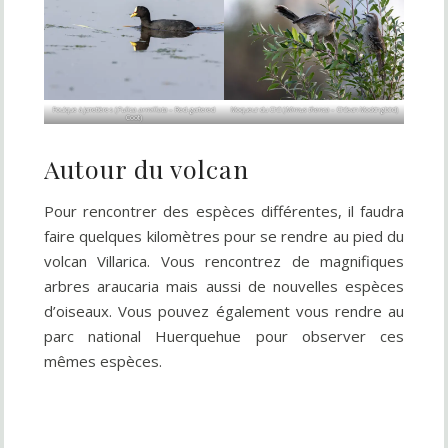
Foulque à jarretières (
Fulica armillata
– Red-gartered
Moqueur du Chili (
Mimus thenca
– Chilean Mockingbird)
Coot)
Autour du volcan
Pour rencontrer des espèces différentes, il faudra
faire quelques kilomètres pour se rendre au pied du
volcan Villarica. Vous rencontrez de magnifiques
arbres araucaria mais aussi de nouvelles espèces
d’oiseaux. Vous pouvez également vous rendre au
parc national Huerquehue pour observer ces
mêmes espèces.