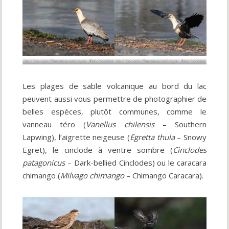
Ibis à face noire (
Theristicus melanopis
– Black-faced Ibis)
Ibis à face noire (
Theristicus melanopis
– Black-faced Ibis)
Les plages de sable volcanique au bord du lac
peuvent aussi vous permettre de photographier de
belles espèces, plutôt communes, comme le
vanneau téro (
Vanellus chilensis
– Southern
Lapwing), l’aigrette neigeuse (
Egretta thula
– Snowy
Egret), le cinclode à ventre sombre (
Cinclodes
patagonicus
– Dark-bellied Cinclodes) ou le caracara
chimango (
Milvago chimango
– Chimango Caracara).