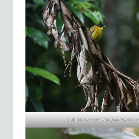
Bulbul de Bornéo (
Rubigula montis
– B