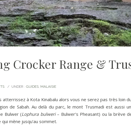
ng Crocker Range & Tr
TS
/
UNDER :
GUIDES
,
MALAISIE
us atterrissez à Kota Kinabalu alors vous ne serez pas très loin d
région de Sabah. Au delà du parc, le mont Trusmadi est aussi 
e Bulwer (
Lophura bulweri
– Bulwer’s Pheasant) ou la brève d
te qui mène jusqu’au sommet.