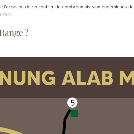
e l’occasion de rencontrer de nombreux oiseaux endémiques de l’î
u Park
.
 Range ?