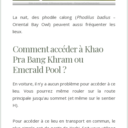
Dicée à ventre orange 2 (
Dicaeum trigonostigma
– Orange-bellied Flowerpecker)
La nuit, des phodile calong (
Phodilus badius
–
Oriental Bay Owl) peuvent aussi fréquenter les
lieux.
Comment accéder à Khao
Pra Bang Khram ou
Emerald Pool ?
En voiture, il n’y a aucun problème pour accéder à ce
lieu. Vous pourrez même rouler sur la route
principale jusqu’au sommet (et même sur le sentier
H).
Pour accéder à ce lieu en transport en commun, le
plus simple est de partir de Krabi. Soit vous utilisez