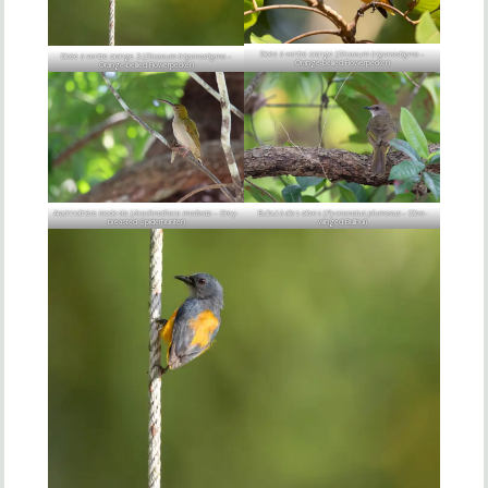
Dicée à ventre orange (
Dicaeum trigonostigma
–
Dicée à ventre orange 3 (
Dicaeum trigonostigma
–
Orange-bellied Flowerpecker)
Orange-bellied Flowerpecker)
Arachnothère modeste (
Arachnothera modesta
– Grey-
Bulbul à ailes olives (
Pycnonotus plumosus
– Olive-
breasted Spiderhunter)
winged Bulbul)