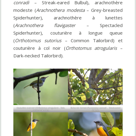
conradi
– Streak-eared Bulbul), arachnothère
modeste (
Arachnothera modesta
– Grey-breasted
Spiderhunter), arachnothère à lunettes
(
Arachnothera flavigaster
– Spectacled
Spiderhunter), couturière à longue queue
(
Orthotomus sutorius
– Common Tailorbird) et
couturière à col noir (
Orthotomus atrogularis
–
Dark-necked Tailorbird).
Couturière à col noir (
Orthotomus atrogularis
– Dark-
Bulbul de Conrad (
Pycnonotus conradi
– Streak-eared
necked Tailorbird)
Bulbul)