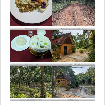
Restaurant Morakot
Route principale Kao Pra Bang Khram
Restaurant Morakot
Bungalow Morakot
Déforestation palmiers à huiles
Morakot Resort