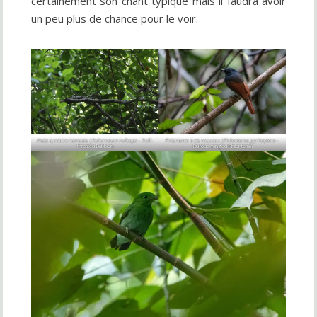
certainement son chant typique mais il faudra avoir
un peu plus de chance pour le voir.
Akalat à poitrine tachetée (
Pellorneum ruficeps
– Puff-
Philentome à aile rousses (
Philentoma pyrhoptera
–
throated Babbler)
Rufous-winged Philentoma)