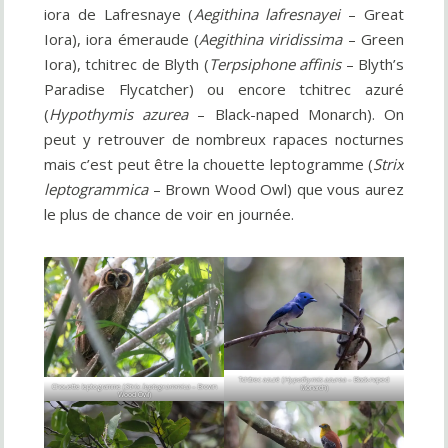
iora de Lafresnaye (
Aegithina lafresnayei
– Great
Iora), iora émeraude (
Aegithina viridissima
– Green
Iora), tchitrec de Blyth (
Terpsiphone affinis
– Blyth’s
Paradise Flycatcher) ou encore tchitrec azuré
(
Hypothymis azurea
– Black-naped Monarch). On
peut y retrouver de nombreux rapaces nocturnes
mais c’est peut être la chouette leptogramme (
Strix
leptogrammica
– Brown Wood Owl) que vous aurez
le plus de chance de voir en journée.
Tchitrec azuré (
Hypothymis azurea
– Black-naped
Chouette leptogramme (
Strix leptogrammica
– Brown
Monarch)
Wood Owl)