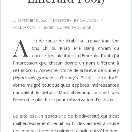
12 SEPTEMBRE 2025
/
POSTED BY : BIRDALIA.COM
/
1 COMMENTS
/
UNDER :
GUIDES
,
THAÏLANDE
A
1h de route de Krabi, se trouve Kao Nor
Chu Chi ou Khao Pra Bang Khram ou
encore les alentours d’Emerald Pool (j’ai
l’impression que chacun donne un nom différent à
cet endroit). Ancien territoire de la brève de Gurney
(
Hydrornis gurneyi
– Gurney’s Pitta), cette forêt
abrite malgré tout quelques espèces intéressantes
qui valent le détour. Mais attention, ce n’est pas
l’endroit le plus facile pour l’observation d’oiseaux.
Le site est un sanctuaire de biodiversité qui s’est
malheureusement réduit au fil des années à cause
des monocultures de palmiers à huile qui s’étendent