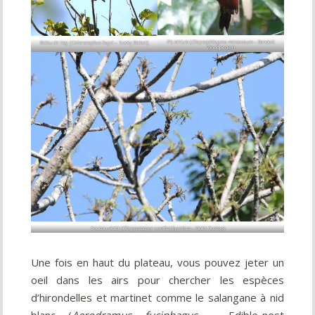
Pic minium (
Chrysophlegma miniaceum
– Banded
Barbu de Hay (
Caloramphus hayii
– Sooty Barbet)
Woodpecker)
Coucou violet (
Chrysococcyx xanthorhynchus
– Violet Cuckoo)
Une fois en haut du plateau, vous pouvez jeter un
oeil dans les airs pour chercher les espèces
d’hirondelles et martinet comme le salangane à nid
blanc (
Aerodramus fuciphagus
– Edible-nest