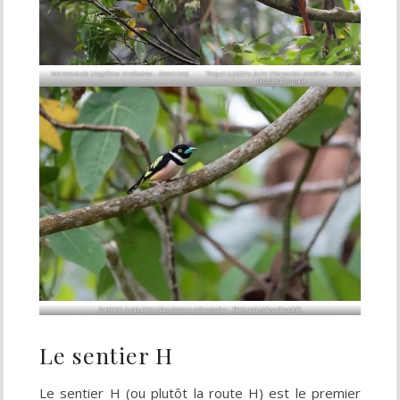
Iora émeraude (
Aegithina viridissima
– Green Iora)
Trogon à poitrine jaune (
Harpactes oreskios
– Orange-
breasted Trogon)
Eurylaime à capuchon (
Eurylaimus ochromalus
– Black-and-yellow Broadbill)
Le sentier H
Le sentier H (ou plutôt la route H) est le premier