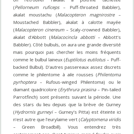
(
Pellorneum ruficeps
– Puff-throated Babbler),
akalat moustachu (
Malacopteron magnirostre
–
Moustached Babbler), akalat à calotte mayée
(
Malacopteron cinereum
– Scaly-crowned Babbler),
akalat d’Abbott (
Malacocincla abbotti
– Abbott’s
Babbler). Côté bulbuls, on aura une grande diversité
mais pourquoi pas chercher les moins fréquents
comme le bulbul laineux (
Euptilotus eutilotus
– Puff-
backed Bulbul). D’autres passereaux assez discrets
comme le philentome à aile rousses (
Philentoma
pyrhoptera
– Rufous-winged Philentoma) ou le
diamant quadricolore (
Erythrura prasina
– Pin-tailed
Parrotfinch) sont présents suivant la période. Une
des stars du lieu depuis que la brève de Gurney
(
Hydrornis gurneyi
– Gurney’s Pitta) est éteinte ici
n’est autre que l’eurylaime vert (
Calyptomena viridis
– Green Broadbill). Vous entendrez très