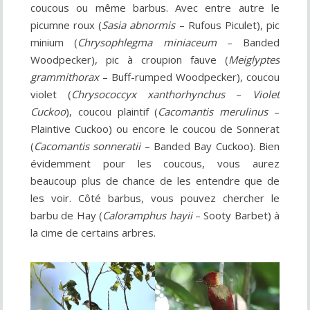
coucous ou même barbus. Avec entre autre le
picumne roux (
Sasia abnormis
– Rufous Piculet), pic
minium (
Chrysophlegma miniaceum
– Banded
Woodpecker), pic à croupion fauve (
Meiglyptes
grammithorax
– Buff-rumped Woodpecker), coucou
violet (
Chrysococcyx xanthorhynchus
–
Violet
Cuckoo
), coucou plaintif (
Cacomantis merulinus
–
Plaintive Cuckoo) ou encore le coucou de Sonnerat
(
Cacomantis sonneratii
– Banded Bay Cuckoo). Bien
évidemment pour les coucous, vous aurez
beaucoup plus de chance de les entendre que de
les voir. Côté barbus, vous pouvez chercher le
barbu de Hay (
Caloramphus hayii
– Sooty Barbet) à
la cime de certains arbres.