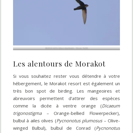
Martinet malais (
Apus nipalensis
– House Swift)
Les alentours de Morakot
Si vous souhaitez rester vous détendre à votre
hébergement, le Morakot resort est également un
très bon spot de birding. Les mangeoires et
abreuvoirs permettent d’attirer des espèces
comme la dicée à ventre orange (
Dicaeum
trigonostigma
– Orange-bellied Flowerpecker),
bulbul à ailes olives (
Pycnonotus plumosus
– Olive-
winged Bulbul), bulbul de Conrad (
Pycnonotus