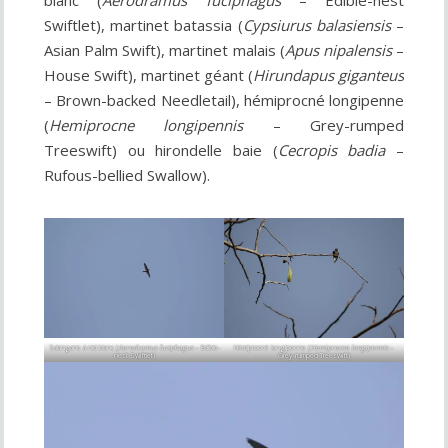
Swiftlet), martinet batassia (
Cypsiurus balasiensis
–
Asian Palm Swift), martinet malais (
Apus nipalensis
–
House Swift), martinet géant (
Hirundapus giganteus
– Brown-backed Needletail), hémiprocné longipenne
(
Hemiprocne longipennis
– Grey-rumped
Treeswift) ou hirondelle baie (
Cecropis badia
–
Rufous-bellied Swallow).
Salangane à nid blanc (
Aerodramus fuciphagus
– Edible-
Hémiprocné longipenne (
Hemiprocne longipennis
–
nest Swiftlet)
Grey-rumped Treeswift)