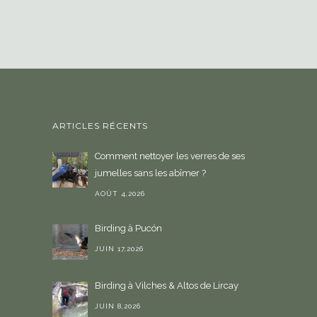
i
s
i
r
u
n
e
ARTICLES RÉCENTS
l
a
Comment nettoyer les verres de ses
n
jumelles sans les abîmer ?
g
u
AOÛT 4,2026
e
Birding à Pucón
JUIN 17,2026
Birding à Vilches & Altos de Lircay
JUIN 8,2026