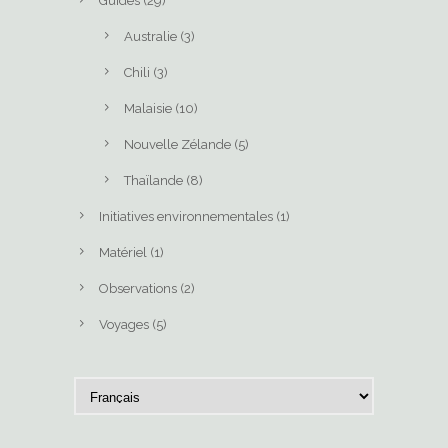
Guides
(29)
Australie
(3)
Chili
(3)
Malaisie
(10)
Nouvelle Zélande
(5)
Thaïlande
(8)
Initiatives environnementales
(1)
Matériel
(1)
Observations
(2)
Voyages
(5)
C
h
o