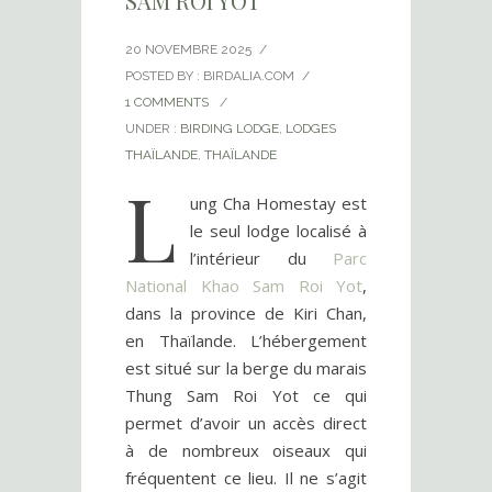
SAM ROI YOT
20 NOVEMBRE 2025
/
POSTED BY : BIRDALIA.COM
/
1 COMMENTS
/
UNDER :
BIRDING LODGE
,
LODGES
THAÏLANDE
,
THAÏLANDE
L
ung Cha Homestay est
le seul lodge localisé à
l’intérieur du
Parc
National Khao Sam Roi Yot
,
dans la province de Kiri Chan,
en Thaïlande. L’hébergement
est situé sur la berge du marais
Thung Sam Roi Yot ce qui
permet d’avoir un accès direct
à de nombreux oiseaux qui
fréquentent ce lieu. Il ne s’agit