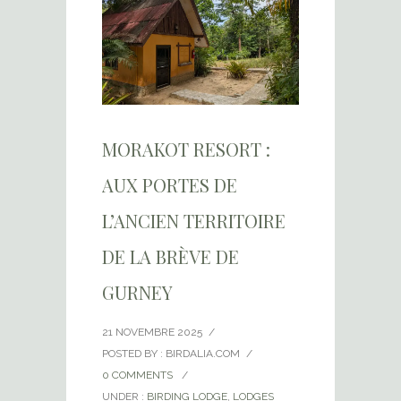
MORAKOT RESORT :
AUX PORTES DE
L’ANCIEN TERRITOIRE
DE LA BRÈVE DE
GURNEY
21 NOVEMBRE 2025
/
POSTED BY : BIRDALIA.COM
/
0 COMMENTS
/
UNDER :
BIRDING LODGE
,
LODGES