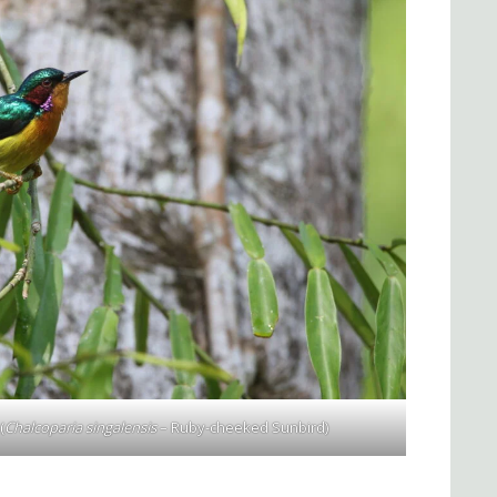
(
Chalcoparia singalensis
– Ruby-cheeked Sunbird)