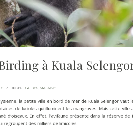
Birding à Kuala Selengo
TS
/
UNDER :
GUIDES
,
MALAISIE
ysienne, la petite ville en bord de mer de Kuala Selengor vaut l
ntaines de lucioles qui illuminent les mangroves. Mais cette vill
onné d’oiseaux. En effet, l’avifaune présente dans la réserve 
 regroupent des milliers de limicoles.