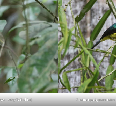
eps
– Ashy Tailorbird)
Souimanga à joues rubis 