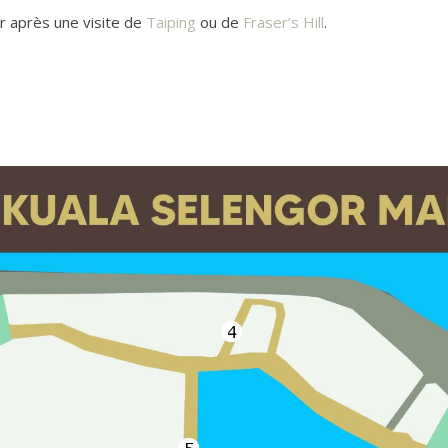
or après une visite de
Taiping
ou de
Fraser’s Hill
.