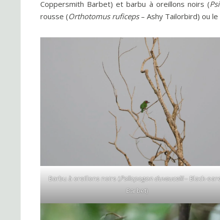
Coppersmith Barbet) et barbu à oreillons noirs (
Ps
rousse (
Orthotomus ruficeps
– Ashy Tailorbird) ou le
Barbu à oreillons noirs (
Psilopogon duvaucelii
– Black-ear
Barbet)