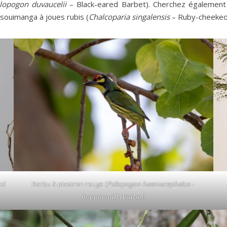
ilopogon duvaucelii
– Black-eared Barbet). Cherchez également 
 souimanga à joues rubis (
Chalcoparia singalensis
– Ruby-cheeked 
ed
Barbu à plastron rouge (
Psilopogon haemacephalus
–
Coppersmith Barbet)