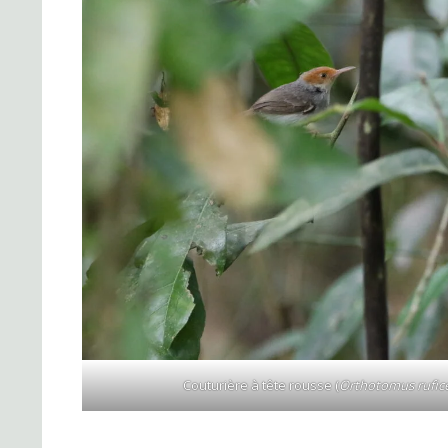
Couturière à tête rousse (
Orthotomus rufic