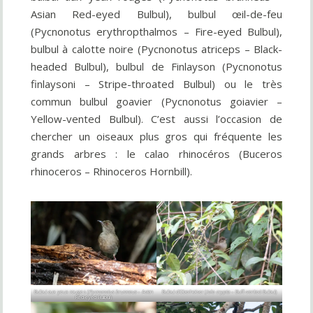
Asian Red-eyed Bulbul), bulbul œil-de-feu
(Pycnonotus erythropthalmos – Fire-eyed Bulbul),
bulbul à calotte noire (Pycnonotus atriceps – Black-
headed Bulbul), bulbul de Finlayson (Pycnonotus
finlaysoni – Stripe-throated Bulbul) ou le très
commun bulbul goavier (Pycnonotus goiavier –
Yellow-vented Bulbul). C’est aussi l’occasion de
chercher un oiseaux plus gros qui fréquente les
grands arbres : le calao rhinocéros (Buceros
rhinoceros – Rhinoceros Hornbill).
Bulbul aux yeux rouges (
Pycnonotus brunneus
– Asian
Bulbul d’Oberholser (
Iole crypta
– Buff-vented Bulbul)
Red-eyed Bulbul)