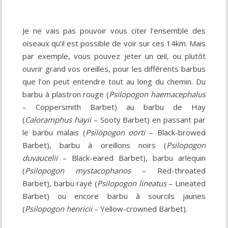
Je ne vais pas pouvoir vous citer l’ensemble des
oiseaux qu’il est possible de voir sur ces 14km. Mais
par exemple, vous pouvez jeter un œil, ou plutôt
ouvrir grand vos oreilles, pour les différents barbus
que l’on peut entendre tout au long du chemin. Du
barbu à plastron rouge (
Psilopogon haemacephalus
– Coppersmith Barbet) au barbu de Hay
(
Caloramphus hayii
– Sooty Barbet) en passant par
le barbu malais (
Psilopogon oorti
– Black-browed
Barbet), barbu à oreillons noirs (
Psilopogon
duvaucelii
– Black-eared Barbet), barbu arlequin
(
Psilopogon mystacophanos
– Red-throated
Barbet), barbu rayé (
Psilopogon lineatus
– Lineated
Barbet) ou encore barbu à sourcils jaunes
(
Psilopogon henricii
– Yellow-crowned Barbet).