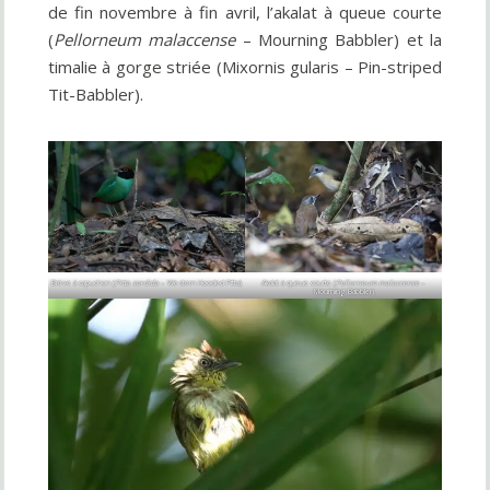
de fin novembre à fin avril, l’akalat à queue courte
(
Pellorneum malaccense
– Mourning Babbler) et la
timalie à gorge striée (Mixornis gularis – Pin-striped
Tit-Babbler).
Brève à capuchon (
Pitta sordida
– Western Hooded Pitta)
Akalat à queue courte (
Pellorneum malaccense
–
Mourning Babbler)