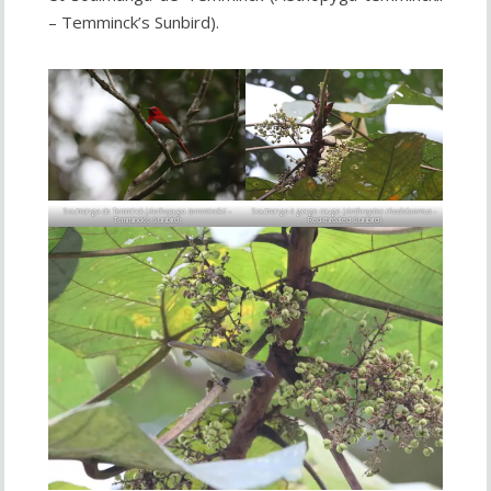
– Temminck’s Sunbird).
Souimanga de Temminck (
Aethopyga temminckii
–
Souimanga à gorge rouge (
Anthreptes rhodolaemus
–
Temminck’s Sunbird)
Red-throated Sunbird)