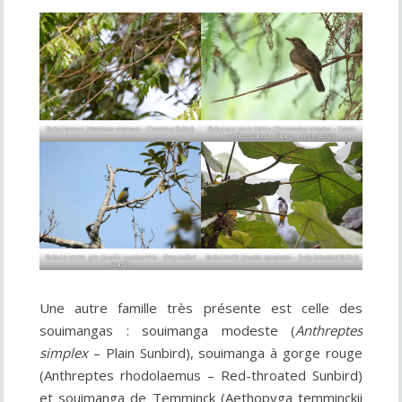
Bulbul terreux (
Hemixos cinereus
– Cinereous Bulbul)
Bulbul aux yeux blancs (
Pycnonotus simplex
– Cream-
vented Bulbul) – Taiping – Janvier 2025
Bulbul à ventre gris (
Ixodia cyaniventris
– Grey-bellied
Bulbul écaillé (
Ixodia squamata
– Scaly-breasted Bulbul)
Bulbul)
Une autre famille très présente est celle des
souimangas : souimanga modeste (
Anthreptes
simplex
– Plain Sunbird), souimanga à gorge rouge
(Anthreptes rhodolaemus – Red-throated Sunbird)
et souimanga de Temminck (Aethopyga temminckii