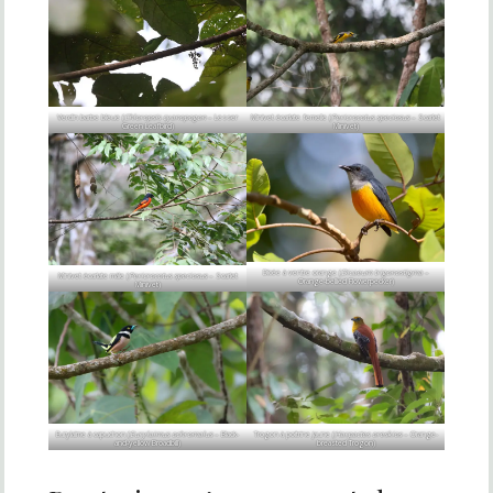
Verdin barbe bleue (
Chloropsis cyanopogon
– Lesser
Minivet écarlate femelle (
Pericrocotus speciosus
– Scarlet
Green Leafbird)
Minivet)
Dicée à ventre orange (
Dicaeum trigonostigma
–
Minivet écarlate mâle (
Pericrocotus speciosus
– Scarlet
Orange-bellied Flowerpecker)
Minivet)
Eurylaime à capuchon (
Eurylaimus ochromalus
– Black-
Trogon à poitrine jaune (
Harpactes oreskios
– Orange-
and-yellow Broadbill)
breasted Trogon)