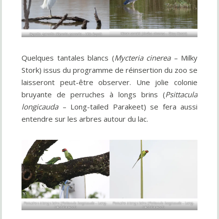
Héron cendré (
Ardea cinerea
– Grey Heron)
Aigrette garzette (
Egretta garzetta
– Little Egret)
Quelques tantales blancs (
Mycteria cinerea
– Milky
Stork) issus du programme de réinsertion du zoo se
laisseront peut-être observer. Une jolie colonie
bruyante de perruches à longs brins (
Psittacula
longicauda
– Long-tailed Parakeet) se fera aussi
entendre sur les arbres autour du lac.
Perruches à longs brins (
Psittacula longicauda
– Long-
Perruche à longs brins (
Psittacula longicauda
– Long-
tailed Parakeet)
tailed Parakeet)