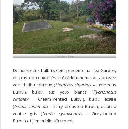
Tea Garden – Taiping
De nombreux bulbuls sont présents au Tea Garden,
en plus de ceux cités précédemment vous pouvez
voir : bulbul terreux (
Hemixos cinereus
– Cinereous
Bulbul), bulbul aux yeux blancs (
Pycnonotus
simplex
– Cream-vented Bulbul), bulbul écaillé
(
Ixodia squamata
– Scaly-breasted Bulbul), bulbul à
ventre gris (
Ixodia cyaniventris
– Grey-bellied
Bulbul) et j’en oublie sûrement.