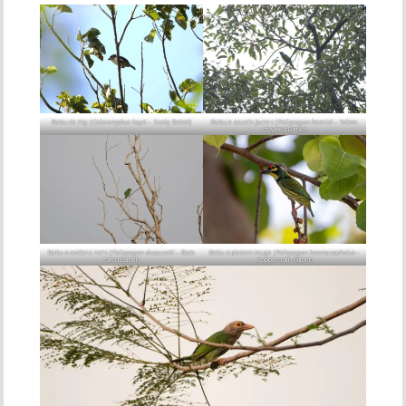
Barbu de Hay (
Caloramphus hayii
– Sooty Barbet)
Barbu à sourcils jaunes (
Psilopogon henricii
– Yellow-
crowned Barbet)
Barbu à oreillons noirs (
Psilopogon duvaucelii
– Black-
Barbu à plastron rouge (
Psilopogon haemacephalus
–
eared Barbet)
Coppersmith Barbet)