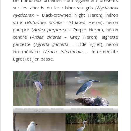
De nombreux ardéidés sont également présents
sur les abords du lac : bihoreau gris (
Nycticorax
nycticorax
– Black-crowned Night Heron), héron
strié (
Butorides striata
– Striated Heron), héron
pourpré (
Ardea purpurea
– Purple Heron), héron
cendré (
Ardea cinerea
– Grey Heron), aigrette
garzette (
Egretta garzetta
– Little Egret), héron
intermédiaire (
Ardea intermedia
– Intermediate
Egret) et j’en passe.
Bihoreau gris (
Nycticorax nycticorax
– Black-crowned
Héron strié (
Butorides striata
– Striated Heron)
Night Heron)