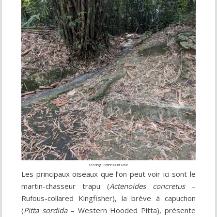
Feeding Station Bukit Larut
Les principaux oiseaux que l’on peut voir ici sont le
martin-chasseur trapu (
Actenoides concretus
–
Rufous-collared Kingfisher), la brève à capuchon
(
Pitta sordida
– Western Hooded Pitta), présente