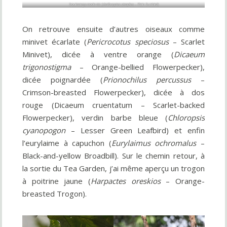
Souimanga modeste (
Anthreptes simplex
– Plain Sunbird)
On retrouve ensuite d’autres oiseaux comme
minivet écarlate (
Pericrocotus speciosus
– Scarlet
Minivet), dicée à ventre orange (
Dicaeum
trigonostigma
– Orange-bellied Flowerpecker),
dicée poignardée (
Prionochilus percussus
–
Crimson-breasted Flowerpecker), dicée à dos
rouge (Dicaeum cruentatum – Scarlet-backed
Flowerpecker), verdin barbe bleue (
Chloropsis
cyanopogon
– Lesser Green Leafbird) et enfin
l’eurylaime à capuchon (
Eurylaimus ochromalus
–
Black-and-yellow Broadbill). Sur le chemin retour, à
la sortie du Tea Garden, j’ai même aperçu un trogon
à poitrine jaune (
Harpactes oreskios
– Orange-
breasted Trogon).