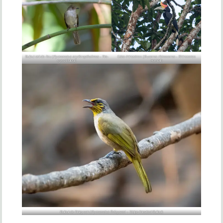
Bulbul œil-de-feu (
Pycnonotus erythropthalmos
– Fire-
Calao rhinocéros (
Buceros rhinoceros
– Rhinoceros
eyed Bulbul)
Hornbill)
Bulbul de Finlayson (
Pycnonotus finlaysoni –
Stripe-throated Bulbul)