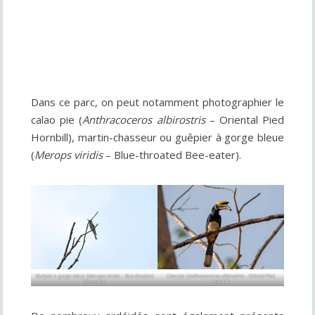
Dans ce parc, on peut notamment photographier le
calao pie (
Anthracoceros albirostris
– Oriental Pied
Hornbill), martin-chasseur ou guêpier à gorge bleue
(
Merops viridis
– Blue-throated Bee-eater).
Guêpier à gorge bleue (
Merops viridis
– Blue-throated
Calao pie (
Anthracoceros albirostris
– Oriental Pied
Bee-eater)
Hornbill)