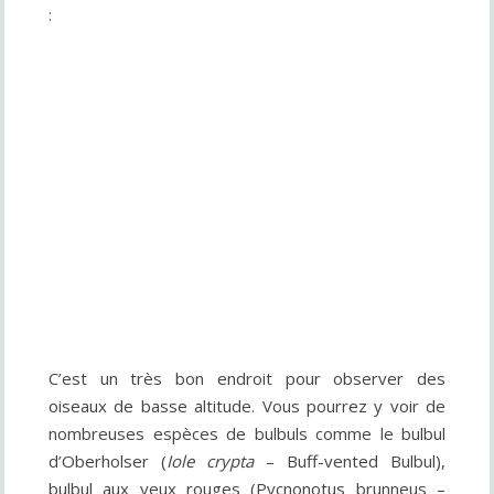
:
C’est un très bon endroit pour observer des
oiseaux de basse altitude. Vous pourrez y voir de
nombreuses espèces de bulbuls comme le bulbul
d’Oberholser (
Iole crypta
– Buff-vented Bulbul),
bulbul aux yeux rouges (Pycnonotus brunneus –