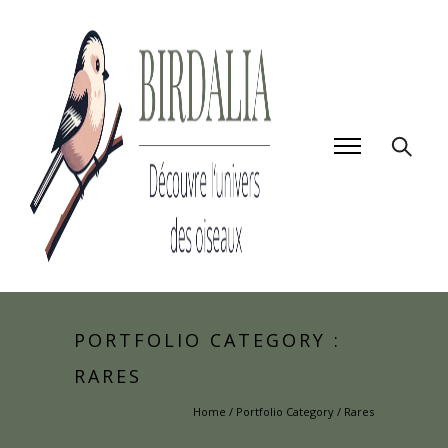
PORTFOLIO CATEGORY :
RARES
Home
/ Portfolio Category /
Rares