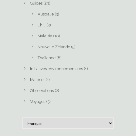
Guides
(29)
Australie
(3)
Chili
(3)
Malaisie
(10)
Nouvelle Zélande
(5)
Thaïlande
(8)
Initiatives environnementales
(1)
Matériel
(1)
Observations
(2)
Voyages
(5)
C
h
o