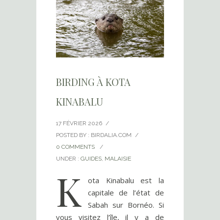
BIRDING À KOTA
KINABALU
17 FÉVRIER 2026
/
POSTED BY : BIRDALIA.COM
/
0 COMMENTS
/
UNDER :
GUIDES
,
MALAISIE
K
ota Kinabalu est la
capitale de l’état de
Sabah sur Bornéo. Si
vous visitez l’île, il y a de