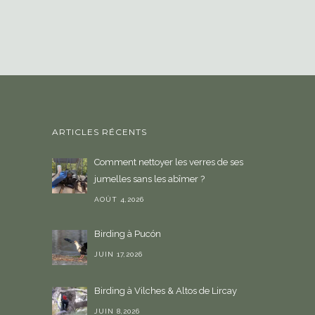
i
s
i
r
u
n
e
ARTICLES RÉCENTS
l
a
Comment nettoyer les verres de ses
n
jumelles sans les abîmer ?
g
u
AOÛT 4,2026
e
Birding à Pucón
JUIN 17,2026
Birding à Vilches & Altos de Lircay
JUIN 8,2026