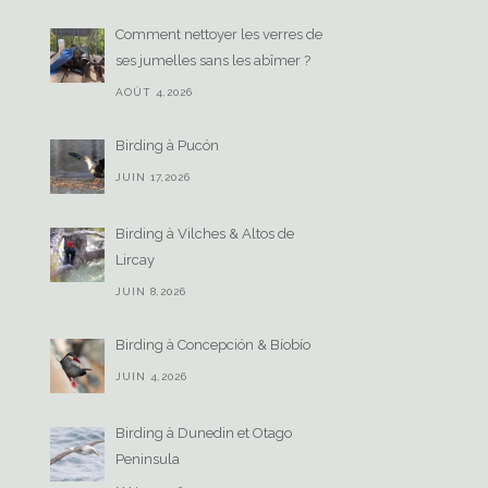
Comment nettoyer les verres de
ses jumelles sans les abîmer ?
AOÛT 4,2026
Birding à Pucón
JUIN 17,2026
Birding à Vilches & Altos de
Lircay
JUIN 8,2026
Birding à Concepción & Bíobío
JUIN 4,2026
Birding à Dunedin et Otago
Peninsula